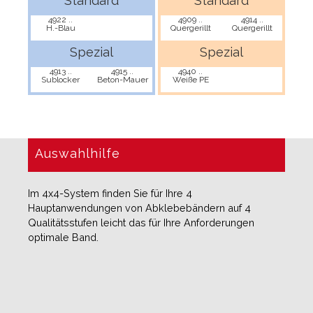
Standard
Standard
4922 ..
4909 ..
4914 ..
H.-Blau
Quergerillt
Quergerillt
Spezial
Spezial
4913 ..
4915 ..
4940 ..
Sublocker
Beton-Mauer
Weiße PE
Auswahlhilfe
Im 4x4-System finden Sie für Ihre 4
Hauptanwendungen von Abklebebändern auf 4
Qualitätsstufen leicht das für Ihre Anforderungen
optimale Band.