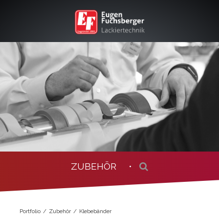
ZUBEHÖR •
Portfolio
Zubehör
Klebebänder