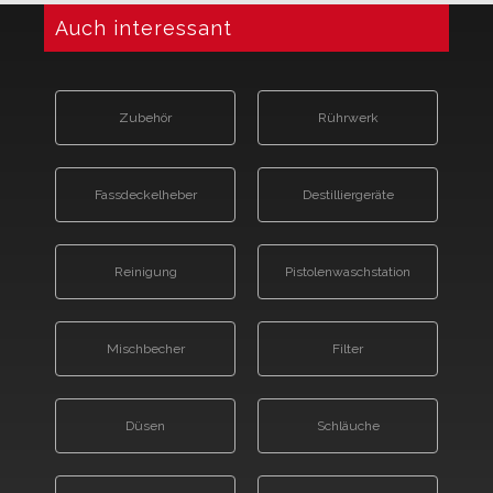
Auch interessant
Zubehör
Rührwerk
Fassdeckelheber
Destilliergeräte
Reinigung
Pistolenwaschstation
Mischbecher
Filter
Düsen
Schläuche