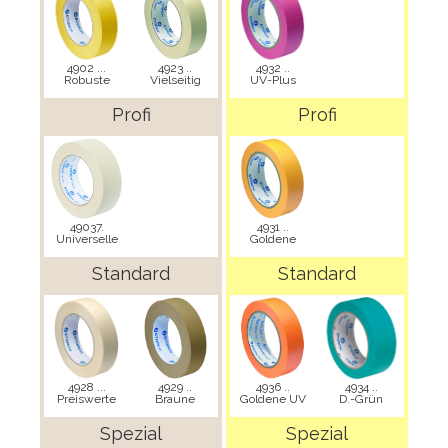
4902 ...
4923 ..
4932 ..
Robuste
Vielseitig
UV-Plus
Profi
Profi
49037.
4931 ..
Universelle
Goldene
Standard
Standard
4928 ...
4929 ..
4936 ..
4934 ..
Preiswerte
Braune
Goldene UV
D.-Grün
Spezial
Spezial