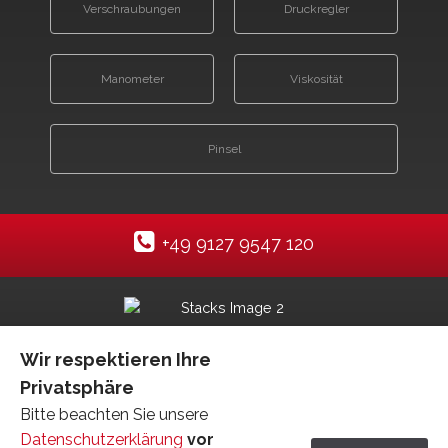
Verschraubungen
Druckregler
Manometer
Viskosität
Pinsel
+49 9127 9547 120
Datenschutzhinweise
Impressum
SiteMap
Wir respektieren Ihre
Kontakt
Privatsphäre
Bitte beachten Sie unsere
Datenschutzerklärung
vor