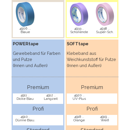
4906 ...
4933 ..
4938 ..
Blaue
Schonende
Super-Sch.
POWERtape
SOFTtape
Gewebeband für Farben
Klebeband aus
und Putze
Weichkunststoff für Putze
(Innen und Außen)
(Innen und Außen)
Premium
Premium
4911 ..
4912 ..
4920 ..
Dicke Blau
Langzeit
UV-Plus
Profi
Profi
4910 .
4918 ..
4919 ..
Dünne Blau.
Orange
Weiß