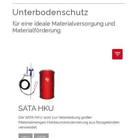
Unterbodenschutz
für eine ideale Materialversorgung und
Materialförderung.
filter_list
SATA HKU
Die SATA HKU wird zur Verarbeitung großer
Materialmengen Hohlraumkonservierung aus Fassgebinden
verwendet.
HKU
SATA