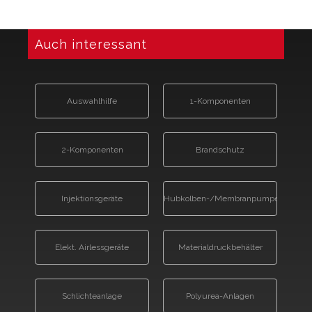
Auch interessant
Auswahlhilfe
1-Komponenten
2-Komponenten
Brandschutz
Injektionsgeräte
Hubkolben-/Membranpumpe
Elekt. Airlessgeräte
Materialdruckbehälter
Schlichteanlage
Polyurea-Anlagen