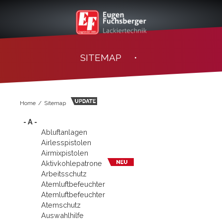
SITEMAP •
Home
Sitemap
- A -
Abluftanlagen
Airlesspistolen
Airmixpistolen
Aktivkohle­patrone
Arbeitsschutz
Atemluft­befeuchter
Atemluftbefeuchter
Atemschutz
Auswahlhilfe