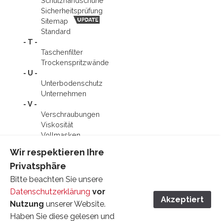
Schutzhandschuhe
Sicherheitsprüfung
Sitemap
Standard
- T -
Taschenfilter
Trocken­spritzwände
- U -
Unterbodenschutz
Unternehmen
- V -
Verschraubungen
Viskosität
Vollmasken
Vorführungen
Wir respektieren Ihre
- W -
Privatsphäre
Werte
- X -
Bitte beachten Sie unsere
- Y -
Datenschutzerklärung
vor
- Z -
Akzeptiert
Nutzung
unserer Website.
Z-Line • Filterzelle
Haben Sie diese gelesen und
Zubehör