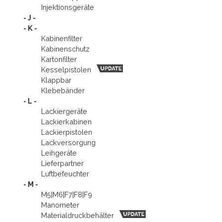
Injektionsgeräte
- J -
- K -
Kabinenfilter
Kabinenschutz
Kartonfilter
Kesselpistolen
Klappbar
Klebebänder
- L -
Lackiergeräte
Lackierkabinen
Lackierpistolen
Lackversorgung
Leihgeräte
Lieferpartner
Luftbefeuchter
- M -
M5|M6|F7|F8|F9
Manometer
Material­druckbehälter