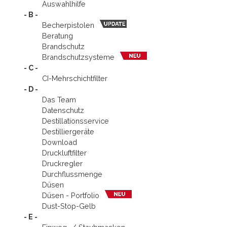
Auswahlhilfe
- B -
Becherpistolen
Beratung
Brandschutz
Brandschutz­systeme
- C -
CI-Mehrschichtfilter
- D -
Das Team
Datenschutz
Destillationsservice
Destilliergeräte
Download
Druckluftfilter
Druckregler
Durchflussmenge
Düsen
Düsen - Portfolio
Dust-Stop-Gelb
- E -