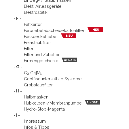
Einweg- / Staubmasken
Elekt. Airlessgeräte
Elektrostatik
- F -
Faltkarton
Farbnebel­abscheidekartonfilter
Fassdeckelheber
Feinstaubfilter
Filter
Filter und Zubehör
Firmengeschichte
- G -
G3|G4|M5
Gebläseunterstützte Systeme
Grobstaubfilter
- H -
Halbmasken
Hubkolben-­/Membran­pumpe
Hydro-Stop-Magenta
- I -
Impressum
Infos & Tipps